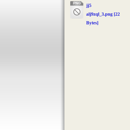
PNG
jj5
alj9zql_3.png
[22
Bytes]